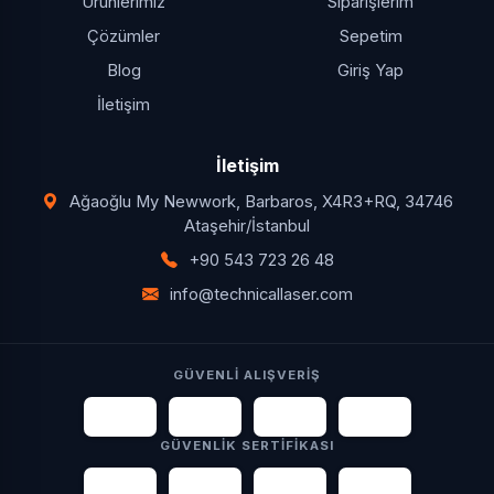
Ürünlerimiz
Siparişlerim
Çözümler
Sepetim
Blog
Giriş Yap
İletişim
İletişim
Ağaoğlu My Newwork, Barbaros, X4R3+RQ, 34746
Ataşehir/İstanbul
+90 543 723 26 48
info@technicallaser.com
GÜVENLI ALIŞVERIŞ
VISA
tr
oy
AMERICAN
EXPRESS
GÜVENLIK SERTIFIKASI