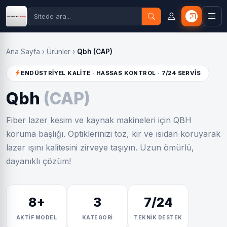
Ana Sayfa
›
Ürünler
›
Qbh (CAP)
ENDÜSTRİYEL KALİTE · HASSAS KONTROL · 7/24 SERVİS
Qbh
(CAP)
Fiber lazer kesim ve kaynak makineleri için QBH
koruma başlığı. Optiklerinizi toz, kir ve ısıdan koruyarak
lazer ışını kalitesini zirveye taşıyın. Uzun ömürlü,
dayanıklı çözüm!
8+
3
7/24
AKTİF MODEL
KATEGORİ
TEKNİK DESTEK