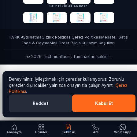
3D
PCI
SSL
YASAD
DSS
Secure
256-bit
SERTIFIKALARIMIZ
KVKK Aydınlatma
Gizlilik Politikası
Çerez Politikası
Mesafeli Satış
İade & Cayma
Mail Order Bilgisi
Kullanım Koşulları
© 2026 Technicallaser. Tüm hakları saklıdır.
Deneyiminizi iyileştirmek için çerezler kullanıyoruz. Zorunlu
çerezler dışındakiler yalnızca onayınızla çalışır. Ayrıntı:
Çerez
Politikası
.
Reddet
Kabul Et
Anasayfa
Ürünler
Teklif Al
Ara
WhatsApp