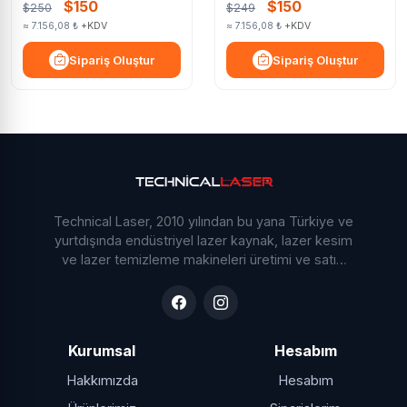
$150
$150
$250
$249
≈ 7.156,08 ₺
+KDV
≈ 7.156,08 ₺
+KDV
Sipariş Oluştur
Sipariş Oluştur
Technical Laser, 2010 yılından bu yana Türkiye ve
yurtdışında endüstriyel lazer kaynak, lazer kesim
ve lazer temizleme makineleri üretimi ve satışı
yapmaktadır. Ar-Ge odaklı yaklaşımımız ve
deneyimli mühendis kadromuzla sektöre yön
veriyoruz.
Kurumsal
Hesabım
Hakkımızda
Hesabım