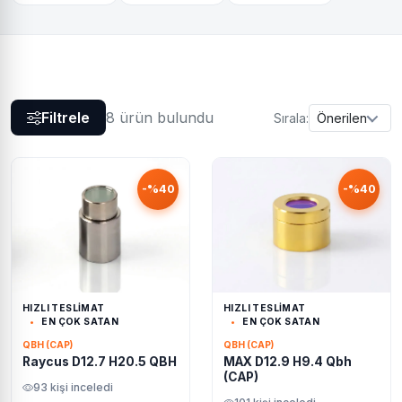
Filtrele
8 ürün bulundu
Sırala:
Önerilen
-%40
-%40
HIZLI TESLİMAT
HIZLI TESLİMAT
EN ÇOK SATAN
EN ÇOK SATAN
QBH (CAP)
QBH (CAP)
Raycus D12.7 H20.5 QBH
MAX D12.9 H9.4 Qbh
(CAP)
93 kişi inceledi