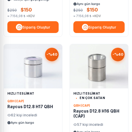
Aynı gün kargo
$150
$150
$250
$250
≈ 7.156,08 ₺
+KDV
≈ 7.156,08 ₺
+KDV
Sipariş Oluştur
Sipariş Oluştur
-%40
-%40
HIZLI TESLİMAT
HIZLI TESLİMAT
EN ÇOK SATAN
QBH (CAP)
QBH (CAP)
Raycus D12.8 H17 QBH
Raycus D12.8 H16 QBH
62 kişi inceledi
(CAP)
Aynı gün kargo
57 kişi inceledi