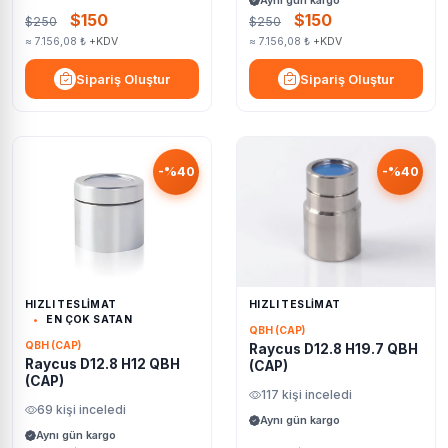
Aynı gün kargo
$150
$150
$250
$250
≈ 7.156,08 ₺
+KDV
≈ 7.156,08 ₺
+KDV
Sipariş Oluştur
Sipariş Oluştur
-%40
-%40
HIZLI TESLİMAT
HIZLI TESLİMAT
EN ÇOK SATAN
QBH (CAP)
QBH (CAP)
Raycus D12.8 H19.7 QBH
Raycus D12.8 H12 QBH
(CAP)
(CAP)
117 kişi inceledi
69 kişi inceledi
Aynı gün kargo
Aynı gün kargo