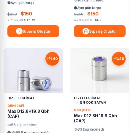
101 kişi inceledi
Aynı gün kargo
Aynı gün kargo
$150
$150
$250
$250
≈ 7.156,08 ₺
+KDV
≈ 7.156,08 ₺
+KDV
Sipariş Oluştur
Sipariş Oluştur
-%40
-%40
HIZLI TESLİMAT
HIZLI TESLİMAT
EN ÇOK SATAN
QBH (CAP)
QBH (CAP)
Max D12.8H19.8 Qbh
Max D12.8H 18.9 Qbh
(CAP)
(CAP)
56 kişi inceledi
83 kişi inceledi
>%99,5 ışın geçirgenliği