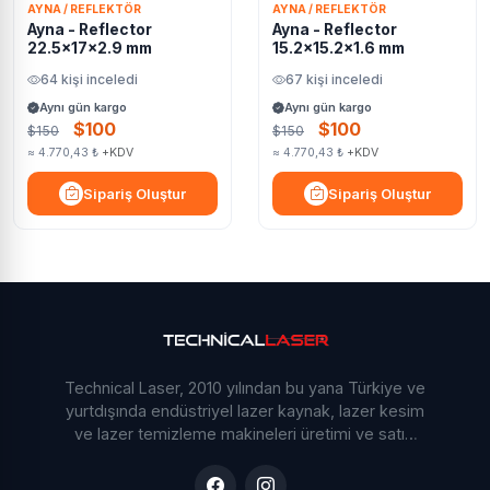
AYNA / REFLEKTÖR
AYNA / REFLEKTÖR
Ayna - Reflector
Ayna - Reflector
22.5x17x2.9 mm
15.2x15.2x1.6 mm
64 kişi inceledi
67 kişi inceledi
Aynı gün kargo
Aynı gün kargo
$100
$100
$150
$150
≈ 4.770,43 ₺
+KDV
≈ 4.770,43 ₺
+KDV
Sipariş Oluştur
Sipariş Oluştur
Technical Laser, 2010 yılından bu yana Türkiye ve
yurtdışında endüstriyel lazer kaynak, lazer kesim
ve lazer temizleme makineleri üretimi ve satışı
yapmaktadır. Ar-Ge odaklı yaklaşımımız ve
deneyimli mühendis kadromuzla sektöre yön