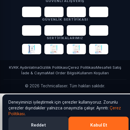
GÜVENLI ALIŞVERIŞ
VISA
tr
oy
AMERICAN
EXPRESS
GÜVENLIK SERTIFIKASI
3D
PCI
SSL
YASAD
DSS
Secure
256-bit
SERTIFIKALARIMIZ
KVKK Aydınlatma
Gizlilik Politikası
Çerez Politikası
Mesafeli Satış
İade & Cayma
Mail Order Bilgisi
Kullanım Koşulları
© 2026 Technicallaser. Tüm hakları saklıdır.
Deneyiminizi iyileştirmek için çerezler kullanıyoruz. Zorunlu
çerezler dışındakiler yalnızca onayınızla çalışır. Ayrıntı:
Çerez
Politikası
.
Reddet
Kabul Et