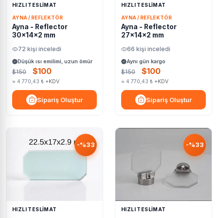
HIZLI TESLİMAT
HIZLI TESLİMAT
AYNA / REFLEKTÖR
AYNA / REFLEKTÖR
Ayna - Reflector
Ayna - Reflector
30x14x2 mm
27x14x2 mm
72 kişi inceledi
66 kişi inceledi
Düşük ısı emilimi, uzun ömür
Aynı gün kargo
$100
$100
$150
$150
≈ 4.770,43 ₺
+KDV
≈ 4.770,43 ₺
+KDV
Sipariş Oluştur
Sipariş Oluştur
-%33
-%33
HIZLI TESLİMAT
HIZLI TESLİMAT