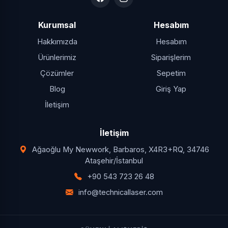
veriyoruz.
Kurumsal
Hesabım
Hakkımızda
Hesabım
Ürünlerimiz
Siparişlerim
Çözümler
Sepetim
Blog
Giriş Yap
İletişim
İletişim
Ağaoğlu My Newwork, Barbaros, X4R3+RQ, 34746
Ataşehir/İstanbul
+90 543 723 26 48
info@technicallaser.com