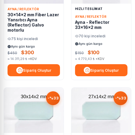
HIZLI TESLİMAT
AYNA / REFLEKTÖR
30x14x2 mm Fiber Lazer
AYNA / REFLEKTÖR
Yansıtıcı Ayna
Ayna - Reflector
(Reflector) Galvo
33x16x2 mm
motorlu
70 kişi inceledi
75 kişi inceledi
Aynı gün kargo
Aynı gün kargo
$300
$100
$450
$150
≈ 14.311,29 ₺
+KDV
≈ 4.770,43 ₺
+KDV
Sipariş Oluştur
Sipariş Oluştur
-%33
-%33