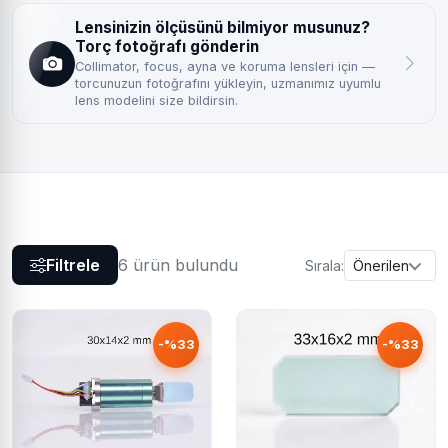
Lensinizin ölçüsünü bilmiyor musunuz?
Torç fotoğrafı gönderin
Collimator, focus, ayna ve koruma lensleri için —
torcunuzun fotoğrafını yükleyin, uzmanımız uyumlu
lens modelini size bildirsin.
Filtrele
6 ürün bulundu
Sırala:
Önerilen
-%33
-%33