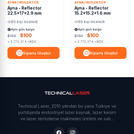
AYNA / REFLEKTÖR
AYNA / REFLEKTÖR
Ayna - Reflector
Ayna - Reflector
22.5x17x2.9 mm
15.2x15.2x1.6 mm
65 kişi inceledi
69 kişi inceledi
Aynı gün kargo
Aynı gün kargo
$100
$100
$150
$150
≈ 4.770,37 ₺
+KDV
≈ 4.770,37 ₺
+KDV
Sipariş Oluştur
Sipariş Oluştur
Technical Laser, 2010 yılından bu yana Türkiye ve
yurtdışında endüstriyel lazer kaynak, lazer kesim
ve lazer temizleme makineleri üretimi ve satışı
yapmaktadır. Ar-Ge odaklı yaklaşımımız ve
deneyimli mühendis kadromuzla sektöre yön