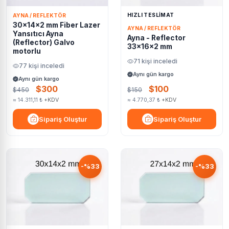
HIZLI TESLİMAT
AYNA / REFLEKTÖR
30x14x2 mm Fiber Lazer
AYNA / REFLEKTÖR
Yansıtıcı Ayna
Ayna - Reflector
(Reflector) Galvo
33x16x2 mm
motorlu
71 kişi inceledi
77 kişi inceledi
Aynı gün kargo
Aynı gün kargo
$300
$100
$450
$150
≈ 14.311,11 ₺
+KDV
≈ 4.770,37 ₺
+KDV
Sipariş Oluştur
Sipariş Oluştur
-%33
-%33