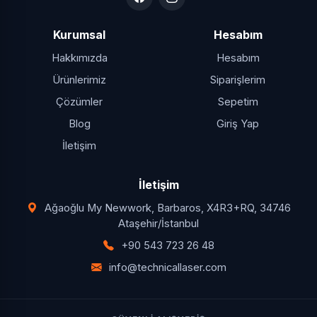
veriyoruz.
Kurumsal
Hesabım
Hakkımızda
Hesabım
Ürünlerimiz
Siparişlerim
Çözümler
Sepetim
Blog
Giriş Yap
İletişim
İletişim
Ağaoğlu My Newwork, Barbaros, X4R3+RQ, 34746
Ataşehir/İstanbul
+90 543 723 26 48
info@technicallaser.com