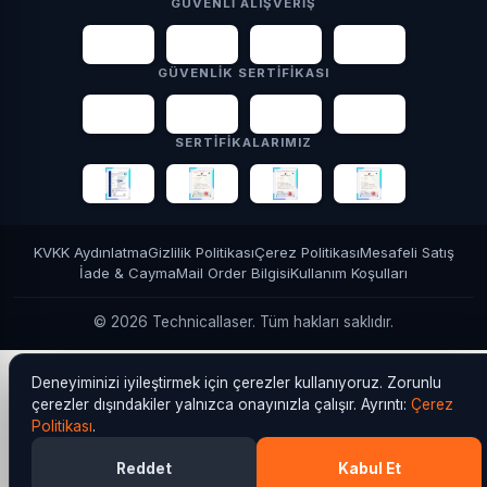
GÜVENLI ALIŞVERIŞ
VISA
tr
oy
AMERICAN
EXPRESS
GÜVENLIK SERTIFIKASI
3D
PCI
SSL
YASAD
DSS
Secure
256-bit
SERTIFIKALARIMIZ
KVKK Aydınlatma
Gizlilik Politikası
Çerez Politikası
Mesafeli Satış
İade & Cayma
Mail Order Bilgisi
Kullanım Koşulları
© 2026 Technicallaser. Tüm hakları saklıdır.
Deneyiminizi iyileştirmek için çerezler kullanıyoruz. Zorunlu
çerezler dışındakiler yalnızca onayınızla çalışır. Ayrıntı:
Çerez
Politikası
.
Reddet
Kabul Et