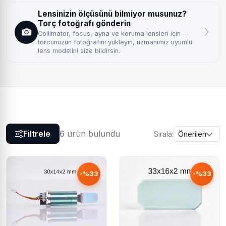
Lensinizin ölçüsünü bilmiyor musunuz?
Torç fotoğrafı gönderin
Collimator, focus, ayna ve koruma lensleri için —
torcunuzun fotoğrafını yükleyin, uzmanımız uyumlu
lens modelini size bildirsin.
Filtrele
6 ürün bulundu
Sırala:
Önerilen
-%33
-%33