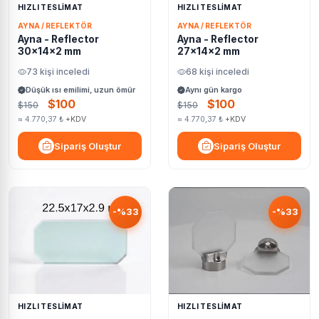
HIZLI TESLİMAT
HIZLI TESLİMAT
AYNA / REFLEKTÖR
AYNA / REFLEKTÖR
Ayna - Reflector
Ayna - Reflector
30x14x2 mm
27x14x2 mm
73 kişi inceledi
68 kişi inceledi
Düşük ısı emilimi, uzun ömür
Aynı gün kargo
$100
$100
$150
$150
≈ 4.770,37 ₺
+KDV
≈ 4.770,37 ₺
+KDV
Sipariş Oluştur
Sipariş Oluştur
-%33
-%33
HIZLI TESLİMAT
HIZLI TESLİMAT