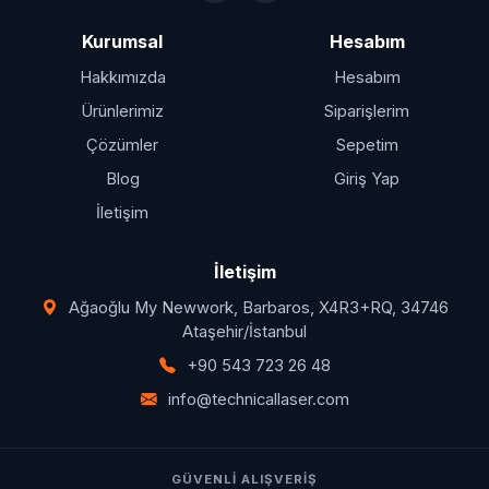
Kurumsal
Hesabım
Hakkımızda
Hesabım
Ürünlerimiz
Siparişlerim
Çözümler
Sepetim
Blog
Giriş Yap
İletişim
İletişim
Ağaoğlu My Newwork, Barbaros, X4R3+RQ, 34746
Ataşehir/İstanbul
+90 543 723 26 48
info@technicallaser.com
GÜVENLI ALIŞVERIŞ