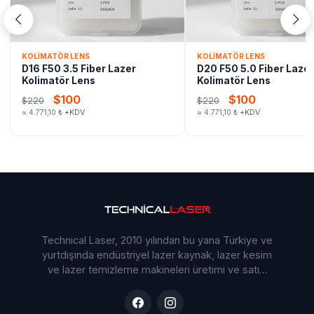
KOLIMATÖR LENS
KOLIMATÖR LENS
D16 F50 3.5 Fiber Lazer
D20 F50 5.0 Fiber Lazer
Kolimatör Lens
Kolimatör Lens
$100
$100
$220
$220
≈ 4.771,10 ₺
+KDV
≈ 4.771,10 ₺
+KDV
Technical Laser, 2010 yılından bu yana Türkiye ve
yurtdışında endüstriyel lazer kaynak, lazer kesim
ve lazer temizleme makineleri üretimi ve satışı
yapmaktadır. Ar-Ge odaklı yaklaşımımız ve
deneyimli mühendis kadromuzla sektöre yön
veriyoruz.