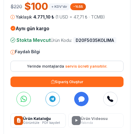
$100
geri yansımayı en aza indirir. Yıpranmış orijinal lensin
$220
+ KDV'dir
-%55
yerine doğrudan takılabilen ekonomik bir yedek optiktir.
Yaklaşık
4.771,10 ₺
(1 USD = 47,71 ₺ · TCMB)
Aynı gün kargo
Stokta Mevcut
Ürün Kodu:
D20F5035KOLIMA
Faydalı Bilgi
Yerinde montajlarda
servis ücreti yansıtılır.
Sipariş Oluştur
Ürün Kataloğu
Ürün Videosu
Görüntüle · PDF kaydet
Yakında