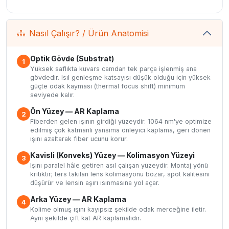
Nasıl Çalışır? / Ürün Anatomisi
Optik Gövde (Substrat)
1
Yüksek saflıkta kuvars camdan tek parça işlenmiş ana
gövdedir. Isıl genleşme katsayısı düşük olduğu için yüksek
güçte odak kayması (thermal focus shift) minimum
seviyede kalır.
Ön Yüzey — AR Kaplama
2
Fiberden gelen ışının girdiği yüzeydir. 1064 nm'ye optimize
edilmiş çok katmanlı yansıma önleyici kaplama, geri dönen
ışını azaltarak fiber ucunu korur.
Kavisli (Konveks) Yüzey — Kolimasyon Yüzeyi
3
Işını paralel hâle getiren asıl çalışan yüzeydir. Montaj yönü
kritiktir; ters takılan lens kolimasyonu bozar, spot kalitesini
düşürür ve lensin aşırı ısınmasına yol açar.
Arka Yüzey — AR Kaplama
4
Kolime olmuş ışını kayıpsız şekilde odak merceğine iletir.
Aynı şekilde çift kat AR kaplamalıdır.