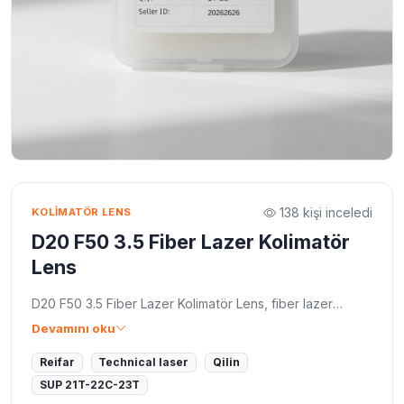
138 kişi inceledi
KOLIMATÖR LENS
D20 F50 3.5 Fiber Lazer Kolimatör
Lens
D20 F50 3.5 Fiber Lazer Kolimatör Lens, fiber lazer
kaynak ve kesim kafalarında ışını paralel hâle getiren, 20
Devamını oku
mm çap × 50 mm odak × 3,5 mm kalınlık ölçülerinde
kuvars (fused silica) bir kolimasyon merceğidir. 1064 nm
Reifar
Technical laser
Qilin
dalga boyuna optimize edilmiş çift yüzey AR kaplaması
SUP 21T-22C-23T
sayesinde yüksek geçirgenlik sağlar, enerji kaybını ve